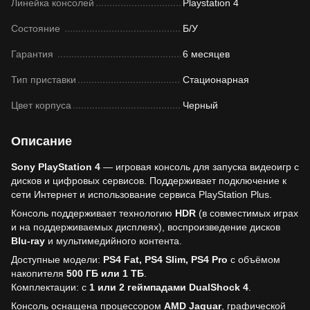
Линейка консолей
Playstation 4
Состояние
Б/У
Гарантия
6 месяцев
Тип приставки
Стационарная
Цвет корпуса
Черный
Описание
Sony PlayStation 4
— игровая консоль для запуска видеоигр с
дисков и цифровых сервисов. Поддерживает подключение к
сети Интернет и использование сервиса PlayStation Plus.
Консоль поддерживает технологию
HDR
(в совместимых играх
и на поддерживаемых дисплеях), воспроизведение дисков
Blu-ray
и мультимедийного контента.
Доступные модели:
PS4 Fat, PS4 Slim, PS4 Pro
с объёмом
накопителя
500 ГБ или 1 ТБ
.
Комплектации: с
1 или 2 геймпадами DualShock 4
.
Консоль оснащена процессором
AMD Jaguar
, графической