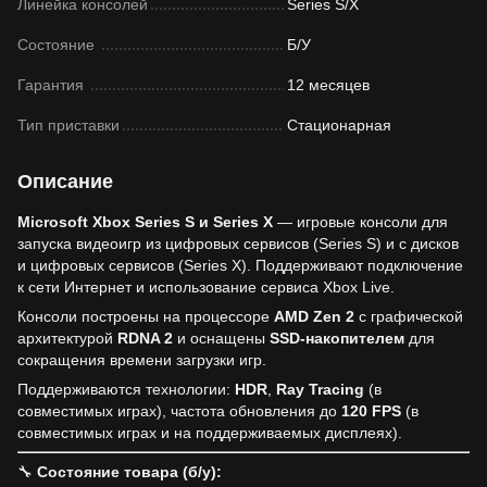
Линейка консолей
Series S/X
Состояние
Б/У
Гарантия
12 месяцев
Тип приставки
Стационарная
Описание
Microsoft Xbox Series S и Series X
— игровые консоли для
запуска видеоигр из цифровых сервисов (Series S) и с дисков
и цифровых сервисов (Series X). Поддерживают подключение
к сети Интернет и использование сервиса Xbox Live.
Консоли построены на процессоре
AMD Zen 2
с графической
архитектурой
RDNA 2
и оснащены
SSD-накопителем
для
сокращения времени загрузки игр.
Поддерживаются технологии:
HDR
,
Ray Tracing
(в
совместимых играх), частота обновления до
120 FPS
(в
совместимых играх и на поддерживаемых дисплеях).
🔧
Состояние товара (б/у):