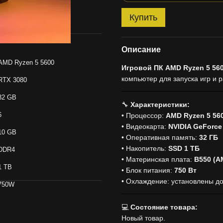
Купить
Описание
AMD Ryzen 5 5600
Игровой ПК AMD Ryzen 5 5600
компьютер для запуска игр и 
RTX 3080
32 GB
🔧
Характеристики:
6
• Процессор:
AMD Ryzen 5 56
• Видеокарта:
NVIDIA GeForce
10 GB
• Оперативная память:
32 ГБ
• Накопитель:
SSD 1 ТБ
DDR4
• Материнская плата:
B550 (A
1 TB
• Блок питания:
750 Вт
• Охлаждение: установлены д
750W
💻
Состояние товара:
Новый товар.