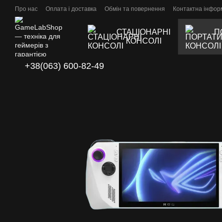
Перейти до основного контенту
Про нас
Оплата і доставка
Обмін та повернення
Контактна інфор
СТАЦІОНАРНІ
П
КОНСОЛІ
+38(063) 600-82-49