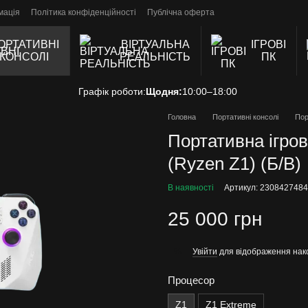
мація
Політика конфіденційності
Публічна оферта
ОРТАТИВНІ
ВІРТУАЛЬНА
ІГРОВІ
КОНСОЛІ
РЕАЛЬНІСТЬ
ПК
Графік роботи:
Щодня:
10:00–18:00
Головна
Портативні консолі
Пор
Портативна ігро
(Ryzen Z1) (Б/В)
В наявності
Артикул: 2308427484
25 000 грн
Увійти
для відображення нак
%
Процесор
Z1
Z1 Extreme