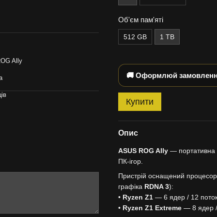
Об'єм пам'яті
512 GB
1 TB
OG Ally
🚚 Оформлюй замовлення
а
ців
Купити
Опис
ASUS ROG Ally
— портативна і
ПК-ігор.
Пристрій оснащений процесо
графіка
RDNA 3
):
•
Ryzen Z1
— 6 ядер / 12 поток
•
Ryzen Z1 Extreme
— 8 ядер /