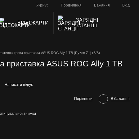
Порівняння
Укр
Рус
Бажання
Вхід
ЗАРЯДНІ
ВІДЕОКАРТИ
СТАНЦІЇ
тативна ігрова приставка ASUS ROG Ally 1 TB (Ryzen Z1) (Б/В)
ва приставка ASUS ROG Ally 1 TB
Написати відгук
Порівняти
В бажання
опичувальної знижки