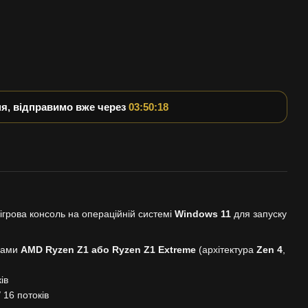
, відправимо вже через
03:50:18
грова консоль на операційній системі
Windows 11
для запуску
рами
AMD Ryzen Z1 або Ryzen Z1 Extreme
(архітектура
Zen 4
,
ів
 16 потоків