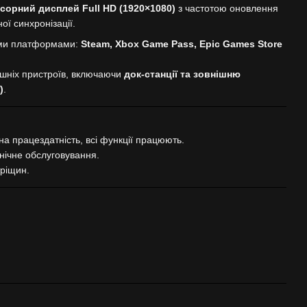
орний дисплей Full HD (1920×1080)
з частотою оновлення
ї синхронізації.
вими платформами:
Steam, Xbox Game Pass, Epic Games Store
шніх пристроїв, включаючи
док-станції та зовнішню
)
.
а працездатність, всі функції працюють.
ічне обслуговування.
тріщин.