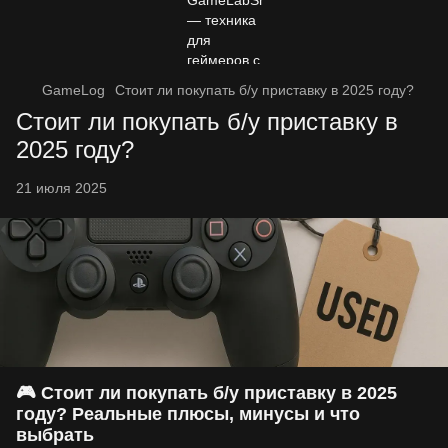
GameLog
Стоит ли покупать б/у приставку в 2025 году?
Стоит ли покупать б/у приставку в
2025 году?
21 июля 2025
🎮 Стоит ли покупать б/у приставку в 2025
году? Реальные плюсы, минусы и что
выбрать