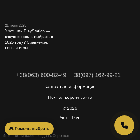
21 июля 2025
Xbox или PlayStation —
какую консоль выбрать в
2025 году? Сравнение,
цены и игры
+38(063) 600-82-49
+38(097) 162-99-21
Контактная информация
Полная версия сайта
© 2026
Укр
Рус
🎮 Помочь выбрать
Интернет-магазин создан с Хорошоп