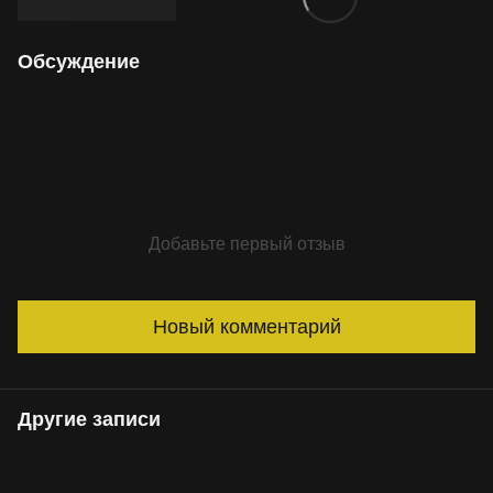
Обсуждение
Добавьте первый отзыв
Новый комментарий
Другие записи