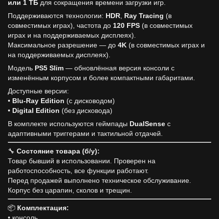
или 1 ТБ
для сокращения времени загрузки игр.
Поддерживаются технологии:
HDR
,
Ray Tracing
(в
совместимых играх), частота до
120 FPS
(в совместимых
играх и на поддерживаемых дисплеях).
Максимальное разрешение — до
4K
(в совместимых играх и
на поддерживаемых дисплеях).
Модель
PS5 Slim
— обновлённая версия консоли с
изменённым корпусом и более компактными габаритами.
Доступные версии:
•
Blu-Ray Edition
(с дисководом)
•
Digital Edition
(без дисковода)
В комплекте используются геймпады
DualSense
с
адаптивными триггерами и тактильной отдачей.
🔧
Состояние товара (б/у):
Товар бывший в использовании. Проверен на
работоспособность, все функции работают.
Перед продажей выполнено техническое обслуживание.
Корпус без царапин, сколов и трещин.
📦
Комплектация:
• консоль