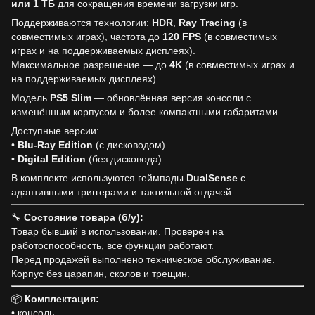
или 1 ТБ
для сокращения времени загрузки игр.
Поддерживаются технологии:
HDR
,
Ray Tracing
(в
совместимых играх), частота до
120 FPS
(в совместимых
играх и на поддерживаемых дисплеях).
Максимальное разрешение — до
4K
(в совместимых играх и
на поддерживаемых дисплеях).
Модель
PS5 Slim
— обновлённая версия консоли с
изменённым корпусом и более компактными габаритами.
Доступные версии:
•
Blu-Ray Edition
(с дисководом)
•
Digital Edition
(без дисковода)
В комплекте используются геймпады
DualSense
с
адаптивными триггерами и тактильной отдачей.
🔧
Состояние товара (б/у):
Товар бывший в использовании. Проверен на
работоспособность, все функции работают.
Перед продажей выполнено техническое обслуживание.
Корпус без царапин, сколов и трещин.
📦
Комплектация:
• консоль